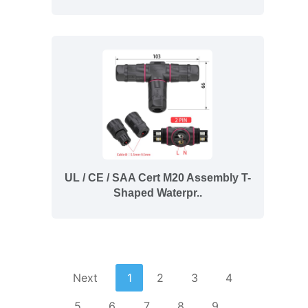
UL / CE / SAA Cert M20 Assembly T-
Shaped Waterpr..
Next
1
2
3
4
5
6
7
8
9
...