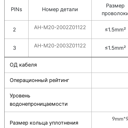
Размер
PINs
Номер детали
проволок
AH-M20-2002Z01122
2
≤1.5mm²
AH-M20-2003Z01122
3
≤1.5mm²
ОД кабеля
Операционный рейтинг
Уровень
водонепроницаемости
9mm*9
Размер кольца уплотнения