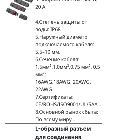
20 А.
4.Степень защиты от
воды: IP68
5.Наружный диаметр
подключаемого кабеля:
5,5–10 мм.
6.Сечение кабеля:
1.5
мм²,1.0
мм²,
0,75 мм², 0,5
мм²;
16AWG,18AWG, 20AWG,
22AWG.
7.Сертификаты:
CE/ROHS/ISO9001/UL/SAA…
8.Основной рынок сбыта:
По всему миру…
L-образный разъем
для соединения